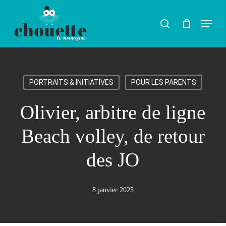
Skip
Menu
search
to
Rechercher
main
content
PORTRAITS & INITIATIVES
POUR LES PARENTS
Olivier, arbitre de ligne
Beach volley, de retour
des JO
8 janvier 2025