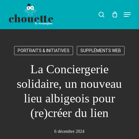
Skip
Menu
search
to
Rechercher
main
content
PORTRAITS & INITIATIVES
SUPPLÉMENTS WEB
La Conciergerie
solidaire, un nouveau
lieu albigeois pour
(re)créer du lien
6 décembre 2024