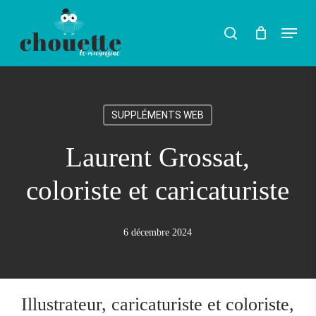
Skip
Menu
search
to
Rechercher
main
content
SUPPLÉMENTS WEB
Laurent Grossat,
coloriste et caricaturiste
6 décembre 2024
Illustrateur, caricaturiste et coloriste,