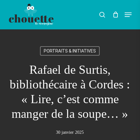
Skip
Menu
search
to
Rechercher
main
content
PORTRAITS & INITIATIVES
Rafael de Surtis,
bibliothécaire à Cordes :
« Lire, c’est comme
manger de la soupe… »
30 janvier 2025