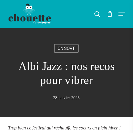
Skip
Menu
search
to
Rechercher
main
content
ON SORT
Albi Jazz : nos recos
pour vibrer
28 janvier 2025
Trop bien ce festival qui réchauffe les coeurs en plein hiver !