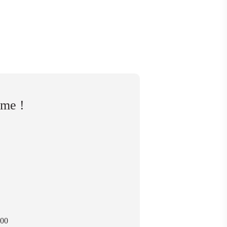
mme !
 00