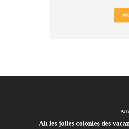
POU
Arti
Ah les jolies colonies des vaca