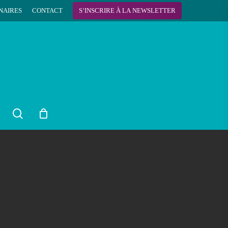
NAIRES
CONTACT
S
‘
I
N
S
C
R
I
R
E
À
L
A
N
E
W
S
L
E
T
T
E
R
search