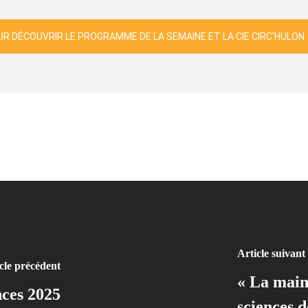
R DÉCOUVRIR LE PROGRAMME DE LA SEMAINE ET LA CIE CIRC'HULON
Article suivant
cle précédent
« La main 
nces 2025
sciences d