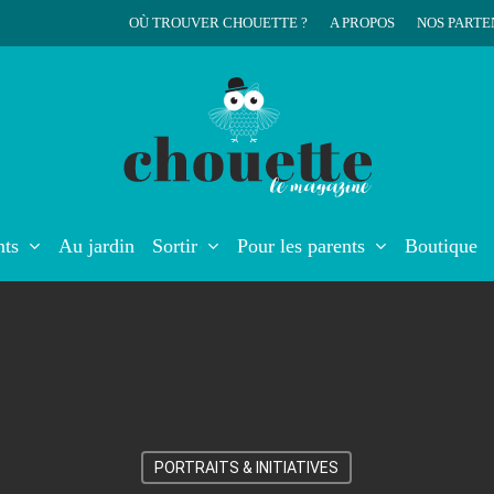
OÙ TROUVER CHOUETTE ?
A PROPOS
NOS PARTE
r
nts
Au jardin
Sortir
Pour les parents
Boutique
PORTRAITS & INITIATIVES