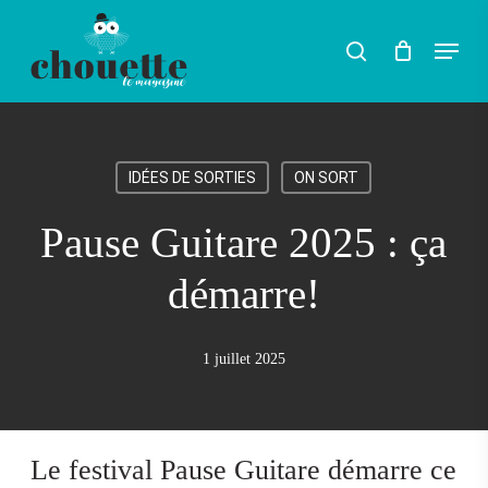
Skip
Menu
search
to
Rechercher
main
content
IDÉES DE SORTIES
ON SORT
Pause Guitare 2025 : ça
démarre!
1 juillet 2025
Le festival Pause Guitare démarre ce