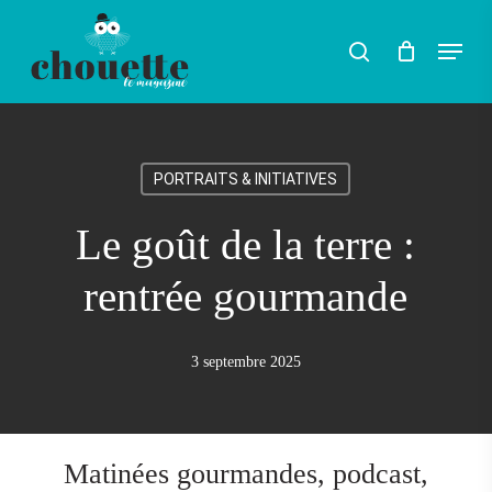
Skip
Menu
search
to
main
content
PORTRAITS & INITIATIVES
Le goût de la terre :
rentrée gourmande
3 septembre 2025
Matinées gourmandes, podcast,