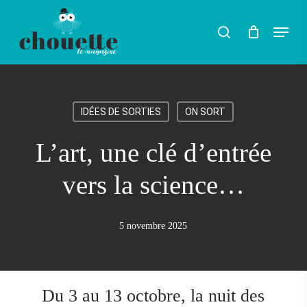
Skip
Menu
search
to
main
content
IDÉES DE SORTIES
ON SORT
L’art, une clé d’entrée
vers la science…
5 novembre 2025
Du 3 au 13 octobre, la nuit des