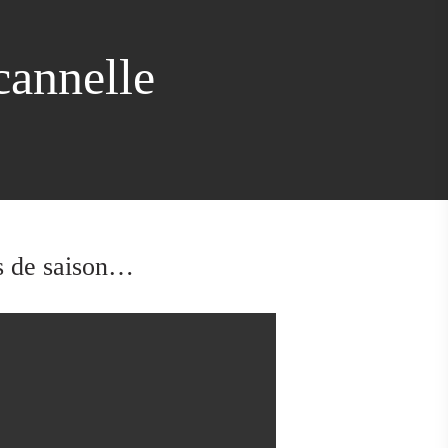
cannelle
ts de saison…