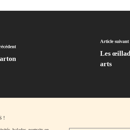
Article suivant
récédent
Les œillad
carton
arts
 !
vités, balades, portraits en