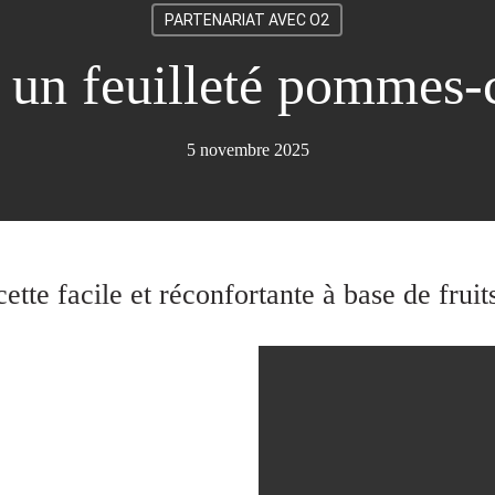
PARTENARIAT AVEC O2
 un feuilleté pommes-
5 novembre 2025
cette facile et réconfortante à base de frui
 AU YAOURT