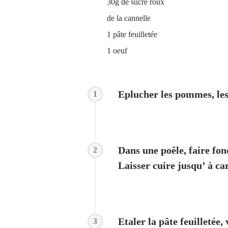
30g de sucre roux
de la cannelle
1 pâte feuilletée
1 oeuf
Eplucher les pommes, les
1
Dans une poêle, faire fo
2
Laisser cuire jusqu’ à c
Etaler la pâte feuilletée
3