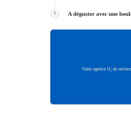
A déguster avec une bou
7
Votre agence O
de service
2