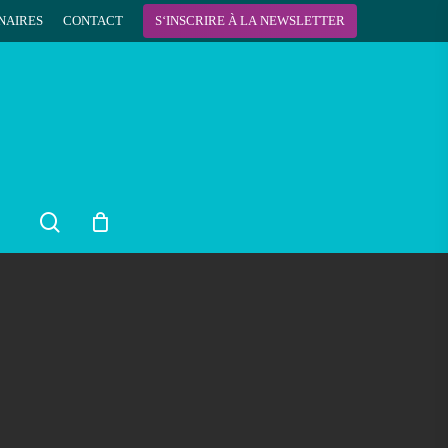
NAIRES
CONTACT
S
‘
I
N
S
C
R
I
R
E
À
L
A
N
E
W
S
L
E
T
T
E
R
search