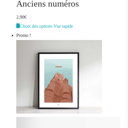
Anciens numéros
2,90
€
Ce
Choix des options
Vue rapide
produit
Promo !
a
plusieurs
variations.
Les
options
peuvent
être
choisies
sur
la