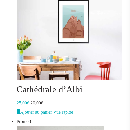
page
du
produit
Cathédrale d’Albi
Le
Le
25,00
€
20,00
€
prix
prix
Ajouter au panier
Vue rapide
initial
actuel
Promo !