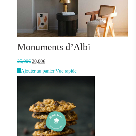
Monuments d’Albi
Le
Le
25,00
€
20,00
€
prix
prix
Ajouter au panier
Vue rapide
initial
actuel
était :
est :
25,00€.
20,00€.