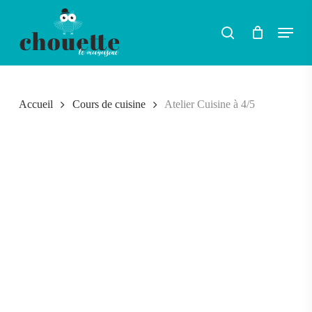
Skip
Menu
search
to
RECHERCHER
main
content
Accueil
Cours de cuisine
Atelier Cuisine à 4/5