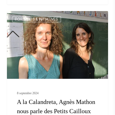
A
PORTRAITS & INITIATIVES
la
Calandreta,
Agnès
Mathon
nous
parle
des
Petits
Cailloux
8 septembre 2024
A la Calandreta, Agnès Mathon
nous parle des Petits Cailloux