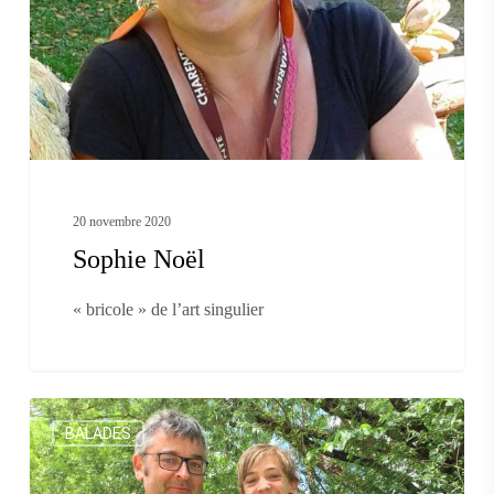
20 novembre 2020
Sophie Noël
« bricole » de l’art singulier
L’épopée
BALADES
cycliste
d’Abel