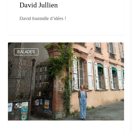
David Jullien
David fourmille d’idées !
Ca
BALADES
bouge
à
Rabastens
!