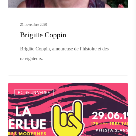
21 novembre 2020
Brigitte Coppin
Brigitte Coppin, amoureuse de l’histoire et des
navigateurs.
Des
BOIRE UN VERRE
idées
pour
fêter
l’été