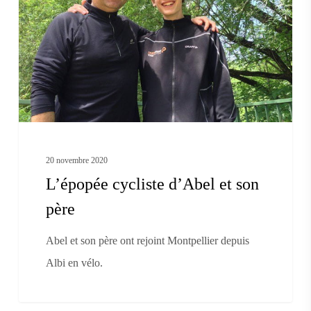
et
son
père
20 novembre 2020
L’épopée cycliste d’Abel et son
père
Abel et son père ont rejoint Montpellier depuis
Albi en vélo.