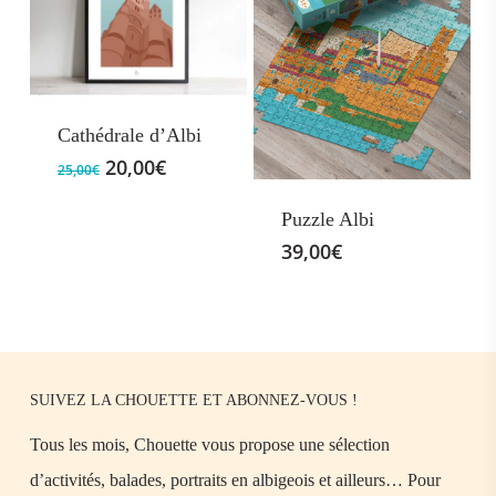
Cathédrale d’Albi
Le
Le
20,00
€
25,00
€
prix
prix
initial
actuel
Puzzle Albi
était :
est :
39,00
€
25,00€.
20,00€.
SUIVEZ LA CHOUETTE ET ABONNEZ-VOUS !
Tous les mois, Chouette vous propose une sélection
d’activités, balades, portraits en albigeois et ailleurs… Pour