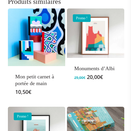
Produits similaires
Promo !
Monuments d’Albi
Le
Le
20,00
€
Mon petit carnet à
25,00
€
prix
prix
portée de main
initial
actuel
10,50
€
était :
est :
25,00€.
20,00€.
Promo !