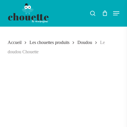
Skip
Menu
search
to
RECHERCHER
main
content
Accueil
Les chouettes produits
Doudou
Le
doudou Chouette