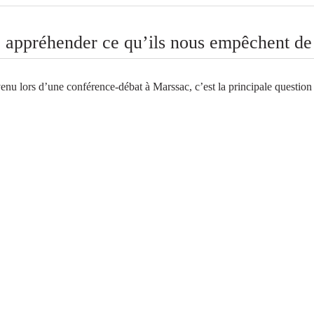
 appréhender ce qu’ils nous empêchent de 
nu lors d’une conférence-débat à Marssac, c’est la principale question 
 suite de cet article est à retrouver dans le numéro 
 Chouette Magazine
ouvrez le nouveau numéro gratuit dans nos points de distribution :
Une sélection d’infos locales à destination des enfants et des parents
Des avantages et réductions sur des commerces de votre région