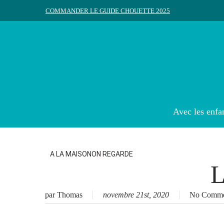
Skip
COMMANDER LE GUIDE CHOUETTE 2025
to
main
content
Rechercher
Appuyez sur Entrée pour rechercher ou ESC pour ferme
Avec les enfa
A LA MAISON
ON REGARDE
L
par
Thomas
novembre 21st, 2020
No Comme