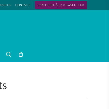
NAIRES
CONTACT
S
‘
I
N
S
C
R
I
R
E
À
L
A
N
E
W
S
L
E
T
T
E
R
search
ts