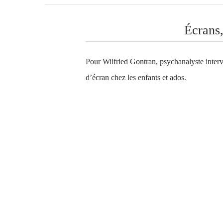
Écrans,
Pour Wilfried Gontran, psychanalyste interve
d’écran chez les enfants et ados.
La
de
Déc