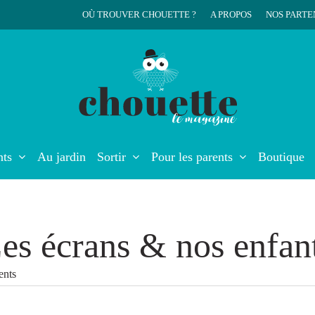
OÙ TROUVER CHOUETTE ?
A PROPOS
NOS PARTE
r
nts
Au jardin
Sortir
Pour les parents
Boutique
es écrans & nos enfan
nts