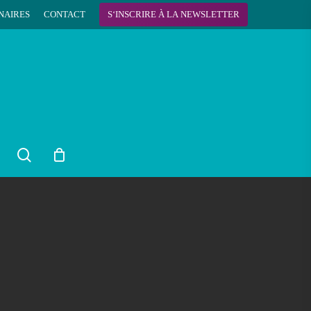
NAIRES
CONTACT
S
‘
I
N
S
C
R
I
R
E
À
L
A
N
E
W
S
L
E
T
T
E
R
search