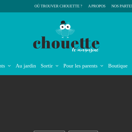
OÙ TROUVER CHOUETTE ?
A PROPOS
NOS PARTE
r
nts
Au jardin
Sortir
Pour les parents
Boutique