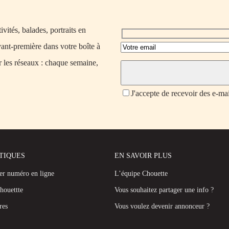
vités, balades, portraits en
vant-première dans votre boîte à
r les réseaux : chaque semaine,
J'accepte de recevoir des e-ma
ATIQUES
EN SAVOIR PLUS
ier numéro en ligne
L’équipe Chouette
houettte
Vous souhaitez partager une info ?
res
Vous voulez devenir annonceur ?