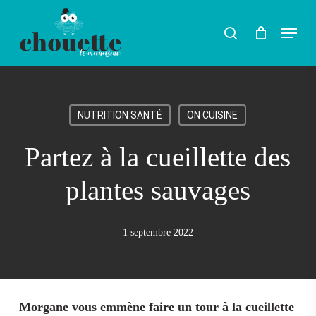
Skip
Menu
search
to
Rechercher
main
content
NUTRITION SANTÉ
ON CUISINE
Partez à la cueillette des
plantes sauvages
1 septembre 2022
Morgane vous emmène faire un tour à la cueillette