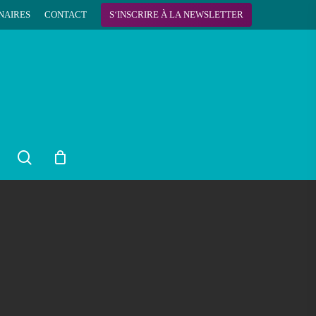
NAIRES
CONTACT
S
‘
I
N
S
C
R
I
R
E
À
L
A
N
E
W
S
L
E
T
T
E
R
search