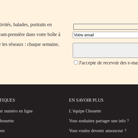
vités, balades, portraits en
vant-première dans votre boîte à
r les réseaux : chaque semaine,
J'accepte de recevoir des e-ma
ATIQUES
EN SAVOIR PLUS
ier numéro en ligne
L’équipe Chouette
houettte
Vous souhaitez partager une info ?
res
Vous voulez devenir annonceur ?