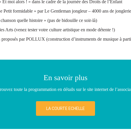
 Et moi alors ! » dans le cadre de la journée des Droits de l’Enfant
 Petit formidable » par Le Gentleman jongleur – 4000 ans de jonglerie 
chanson quelle histoire » (pas de bidouille ce soir-là)
es Arts (venez tester votre culture artistique en mode détente !)
s proposés par POLLUX (construction d’instruments de musique à parti
En savoir plus
rouvez toute la programmation en détails sur le site internet de l’associa
LA COURTE ECHELLE