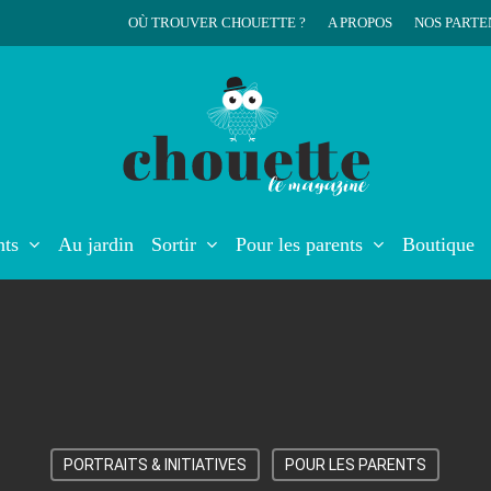
OÙ TROUVER CHOUETTE ?
A PROPOS
NOS PARTE
r
nts
Au jardin
Sortir
Pour les parents
Boutique
PORTRAITS & INITIATIVES
POUR LES PARENTS