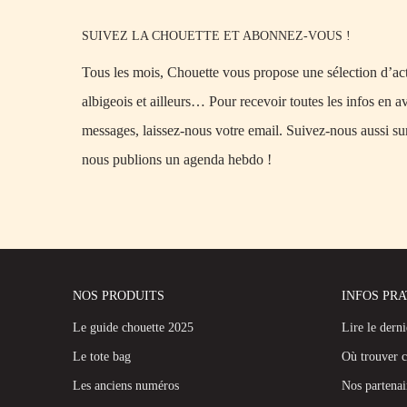
SUIVEZ LA CHOUETTE ET ABONNEZ-VOUS !
Tous les mois, Chouette vous propose une sélection d’acti
albigeois et ailleurs… Pour recevoir toutes les infos en a
messages, laissez-nous votre email. Suivez-nous aussi su
nous publions un agenda hebdo !
NOS PRODUITS
INFOS PR
Le guide chouette 2025
Lire le dern
Le tote bag
Où trouver c
Les anciens numéros
Nos partenai