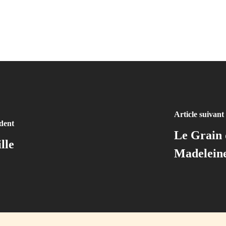
Article suivant
édent
Le Grain d
lle
Madelein