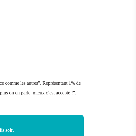
rence comme les autres”. Représentant 1% de
lus on en parle, mieux c’est accepté !”.
is soir
.