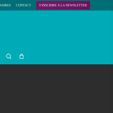
NAIRES
CONTACT
S
‘
I
N
S
C
R
I
R
E
À
L
A
N
E
W
S
L
E
T
T
E
R
search