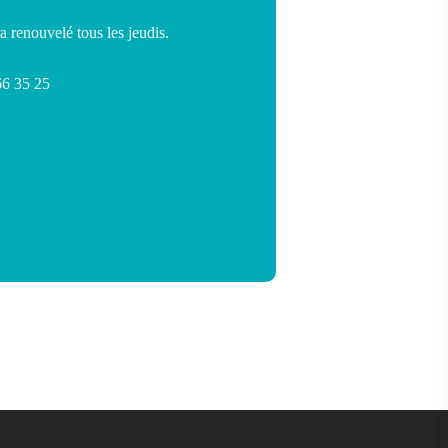
ra renouvelé tous les jeudis.
 66 35 25