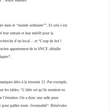
x”, sourit Manuel.
ler dans le “monde ordinaire””. Et cela s’est
 leur entrain et leur intérêt pour la
, recherche d’un local… et “Coup de bol !
 ancien appartement de la SNCF, détaille
dapter”.
matiques liées à la trisomie 21. Par exemple,
r les tables. “L’idée est qu’ils montent en
ar l’émotion. On a donc une salle pour
e pour pallier toute éventualité”. Bénévoles