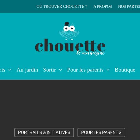
OÙ TROUVER CHOUETTE ?
A PROPOS
NOS PARTE
r
nts
Au jardin
Sortir
Pour les parents
Boutique
PORTRAITS & INITIATIVES
POUR LES PARENTS