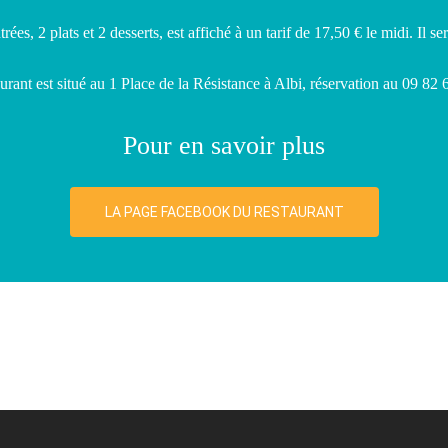
ées, 2 plats et 2 desserts, est affiché à un tarif de 17,50 € le midi. Il se
urant est situé au 1 Place de la Résistance à Albi, réservation au 09 82
Pour en savoir plus
LA PAGE FACEBOOK DU RESTAURANT