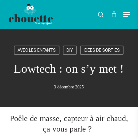
Skip
Menu
search
to
main
content
AVEC LES ENFANTS
DIY
IDÉES DE SORTIES
Lowtech : on s’y met !
3 décembre 2025
Poêle de masse, capteur à air chaud,
ça vous parle ?