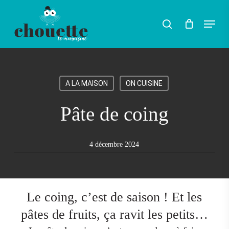
Skip
Menu
search
to
main
content
A LA MAISON
ON CUISINE
Pâte de coing
4 décembre 2024
Le coing, c’est de saison ! Et les
pâtes de fruits, ça ravit les petits…