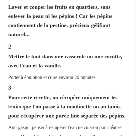
Laver et couper les fruits en quartiers, sans
enlever la peau ni les pépins ! Car les pépins
contiennent de la pectine, précieux gélifiant
naturel...
2
Mettre le tout dans une casserole ou une cocotte,
avec l'eau et la vanille.
Porter à ébullition et cuire environ 20 minutes.
3
Pour cette recette, on récupère uniquement les
fruits que l'on passe à la moulinette ou au tamis
pour récupérer une purée fine séparée des pépins.
Anti-gaspi : penser à récupérer l'eau de cuisson pour réaliser