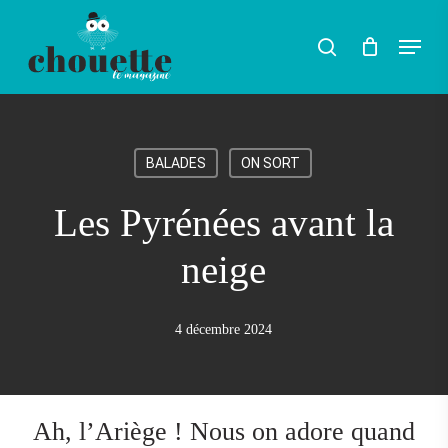
Skip
Menu
search
to
Rechercher
main
content
BALADES
ON SORT
Les Pyrénées avant la
neige
4 décembre 2024
Ah, l’Ariège ! Nous on adore quand