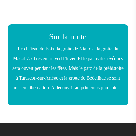
Sur la route
Le château de Foix, la grotte de Niaux et la grotte du
Mas-d’Azil restent ouvert l’hiver. Et le palais des évêques
sera ouvert pendant les fêtes. Mais le parc de la préhistoire
à Tarascon-sur-Ariège et la grotte de Bédeilhac se sont
mis en hibernation. A découvrir au printemps prochain…