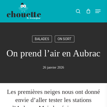
Skip
Menu
search
to
Rechercher
main
content
BALADES
ON SORT
On prend l’air en Aubrac
26 janvier 2026
Les premières neiges nous ont donné
envie d’aller tester les stations