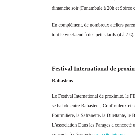
dimanche soir (Funambule à 20h et Soirée c
En complément, de nombreux ateliers parents-
tout le week-end à des petits tarifs (4 à 7 €
19-21 MAI
Festival International de proxi
Rabastens
Le Festival International de proximité, le FI
se balade entre Rabastens, Couffouleux et s
Fourmilière, la Safranette, la Dilettante, le
L’association Dans les Parages a concocté 
concerts, à découvrir
sur le site internet
.