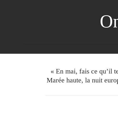
On
« En mai, fais ce qu’il t
Marée haute, la nuit europ
13 MAI