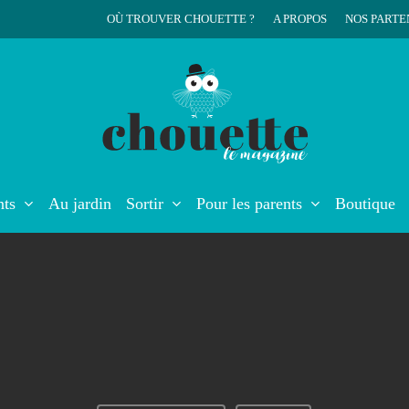
OÙ TROUVER CHOUETTE ?
A PROPOS
NOS PARTE
r
nts
Au jardin
Sortir
Pour les parents
Boutique