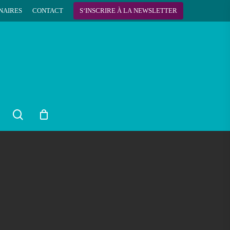
NAIRES
CONTACT
S
‘
I
N
S
C
R
I
R
E
À
L
A
N
E
W
S
L
E
T
T
E
R
search