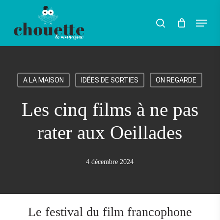
Skip
Menu
search
to
Rechercher
main
content
A LA MAISON
IDÉES DE SORTIES
ON REGARDE
Les cinq films à ne pas
rater aux Oeillades
4 décembre 2024
Le festival du film francophone