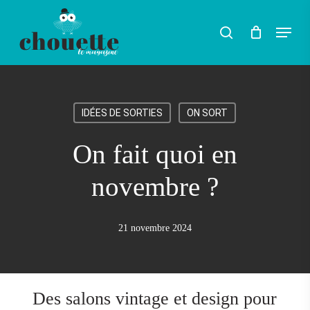
Skip
Menu
search
to
main
content
IDÉES DE SORTIES
ON SORT
On fait quoi en
novembre ?
21 novembre 2024
Des salons vintage et design pour