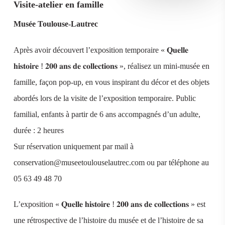
Visite-atelier en famille
Musée Toulouse-Lautrec
Après avoir découvert l’exposition temporaire « 𝐐𝐮𝐞𝐥𝐥𝐞
𝐡𝐢𝐬𝐭𝐨𝐢𝐫𝐞 ! 𝟐𝟎𝟎 𝐚𝐧𝐬 𝐝𝐞 𝐜𝐨𝐥𝐥𝐞𝐜𝐭𝐢𝐨𝐧𝐬 », réalisez un mini-musée en
famille, façon pop-up, en vous inspirant du décor et des objets
abordés lors de la visite de l’exposition temporaire. Public
familial, enfants à partir de 6 ans accompagnés d’un adulte,
durée : 2 heures
Sur réservation uniquement par mail à
conservation@museetoulouselautrec.com ou par téléphone au
05 63 49 48 70
L’exposition « 𝐐𝐮𝐞𝐥𝐥𝐞 𝐡𝐢𝐬𝐭𝐨𝐢𝐫𝐞 ! 𝟐𝟎𝟎 𝐚𝐧𝐬 𝐝𝐞 𝐜𝐨𝐥𝐥𝐞𝐜𝐭𝐢𝐨𝐧𝐬 » est
une rétrospective de l’histoire du musée et de l’histoire de sa