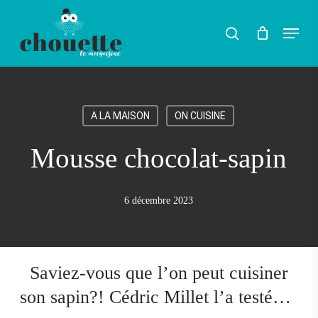
Skip
Menu
search
to
Rechercher
main
content
A LA MAISON
ON CUISINE
Mousse chocolat-sapin
6 décembre 2023
Saviez-vous que l’on peut cuisiner
son sapin?! Cédric Millet l’a testé…