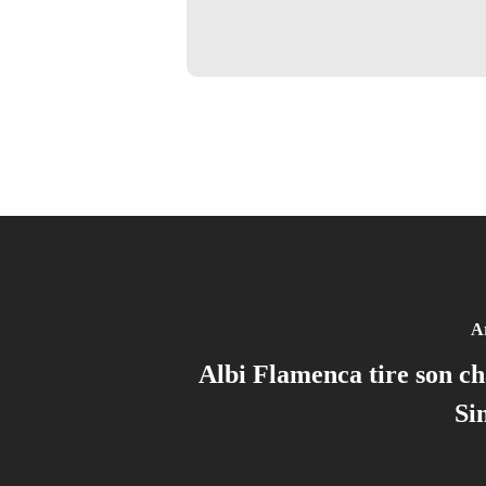
Ar
Albi Flamenca tire son c
Si