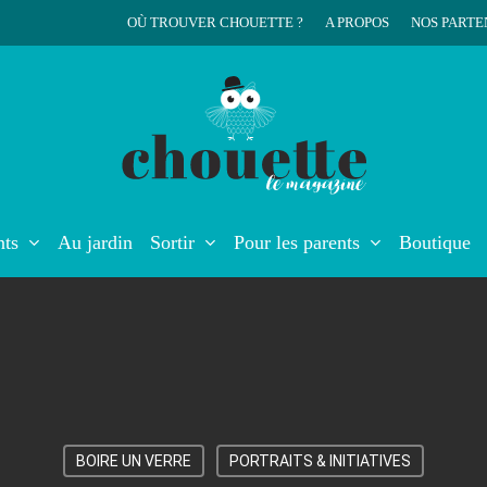
OÙ TROUVER CHOUETTE ?
A PROPOS
NOS PARTE
r
nts
Au jardin
Sortir
Pour les parents
Boutique
BOIRE UN VERRE
PORTRAITS & INITIATIVES