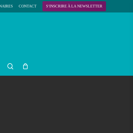
NAIRES
CONTACT
S
‘
I
N
S
C
R
I
R
E
À
L
A
N
E
W
S
L
E
T
T
E
R
search