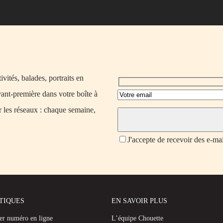
vités, balades, portraits en
vant-première dans votre boîte à
r les réseaux : chaque semaine,
J'accepte de recevoir des e-ma
ATIQUES
EN SAVOIR PLUS
ier numéro en ligne
L’équipe Chouette