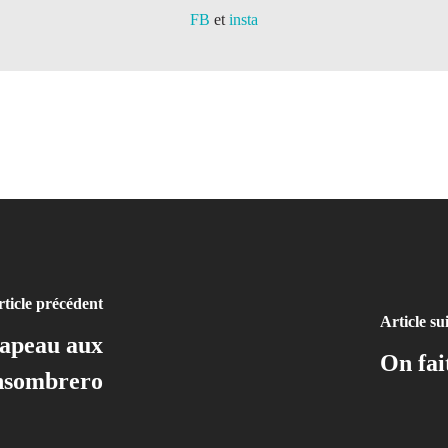
FB
et
insta
ticle précédent
Article su
hapeau aux
On fai
nsombrero