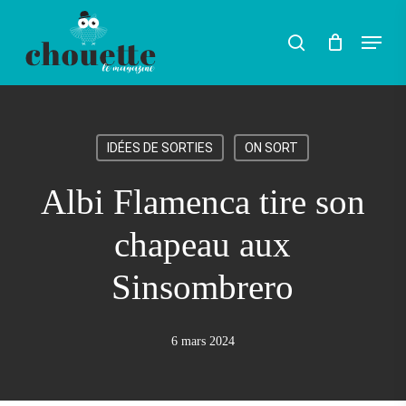
Skip
Menu
search
to
Rechercher
main
content
IDÉES DE SORTIES
ON SORT
Albi Flamenca tire son
chapeau aux
Sinsombrero
6 mars 2024