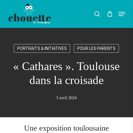
Skip
Menu
search
to
Rechercher
main
content
PORTRAITS & INITIATIVES
POUR LES PARENTS
« Cathares ». Toulouse
dans la croisade
3 avril 2024
Une exposition toulousaine