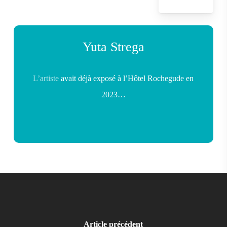
Yuta Strega
L’artiste
avait déjà exposé à l’Hôtel Rochegude en
2023…
Article précédent