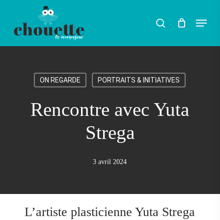
Skip
Menu
search
to
Rechercher
main
content
ON REGARDE
PORTRAITS & INITIATIVES
Rencontre avec Yuta
Strega
3 avril 2024
L’artiste plasticienne Yuta Strega