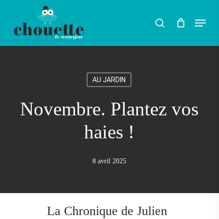
Skip
Menu
search
to
Rechercher
main
content
AU JARDIN
Novembre. Plantez vos
haies !
8 avril 2025
La Chronique de Julien