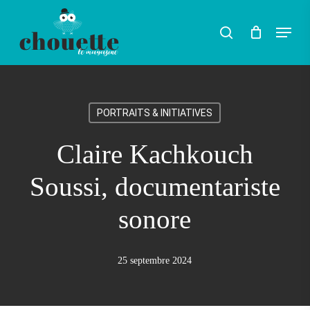
Skip
Menu
search
to
main
content
PORTRAITS & INITIATIVES
Claire Kachkouch
Soussi, documentariste
sonore
25 septembre 2024