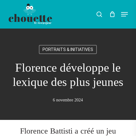
Skip
Menu
search
to
Rechercher
main
content
PORTRAITS & INITIATIVES
Florence développe le
lexique des plus jeunes
6 novembre 2024
Florence Battisti a créé un jeu