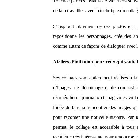
Touchée par ces instants de vie et ces souven
de la retravailler avec la technique du collag
S’inspirant librement de ces photos en no
repositionne les personnages, crée
des am
comme autant de façons de dialoguer avec l
Ateliers d’initiation pour ceux qui souhai
Ses collages sont entièrement réalisés à la
d’images, de découpage et de compositio
récupération : journaux et magazines vintag
l’idée de faire se rencontrer des images qu
pour raconter une nouvelle histoire. Par la
permet, le collage est accessible à tous e
technique très intéressante pour renouer avec