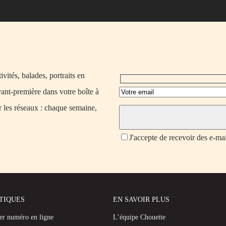
vités, balades, portraits en
vant-première dans votre boîte à
r les réseaux : chaque semaine,
J'accepte de recevoir des e-ma
ATIQUES
EN SAVOIR PLUS
ier numéro en ligne
L’équipe Chouette