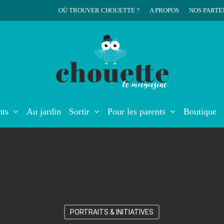
OÙ TROUVER CHOUETTE ?
A PROPOS
NOS PARTE
r
nts
Au jardin
Sortir
Pour les parents
Boutique
PORTRAITS & INITIATIVES