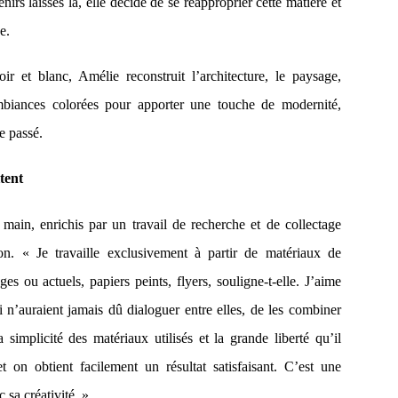
irs laissés là, elle décide de se réapproprier cette matière et
e.
ir et blanc, Amélie reconstruit l’architecture, le paysage,
biances colorées pour apporter une touche de modernité,
e passé.
tent
 main, enrichis par un travail de recherche et de collectage
n. « Je travaille exclusivement à partir de matériaux de
es ou actuels, papiers peints, flyers, souligne-t-elle. J’aime
i n’auraient jamais dû dialoguer entre elles, de les combiner
 simplicité des matériaux utilisés et la grande liberté qu’il
t on obtient facilement un résultat satisfaisant. C’est une
 sa créativité. »