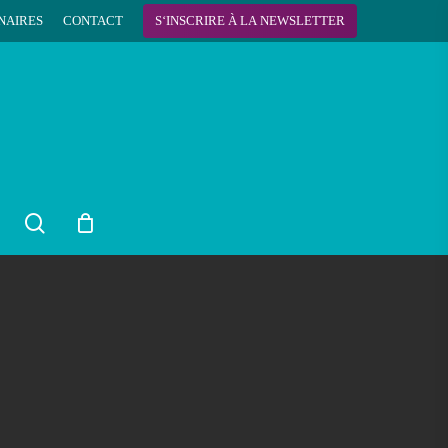
NAIRES
CONTACT
S
‘
I
N
S
C
R
I
R
E
À
L
A
N
E
W
S
L
E
T
T
E
R
search