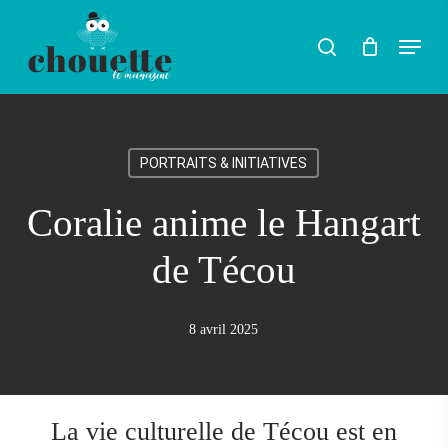
Skip
Menu
search
to
Rechercher
main
content
PORTRAITS & INITIATIVES
Coralie anime le Hangart
de Técou
8 avril 2025
La vie culturelle de Técou est en