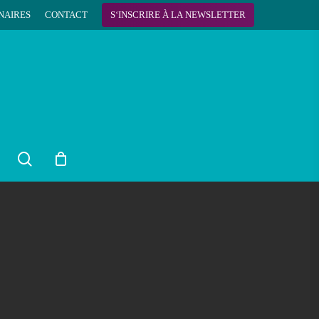
NAIRES
CONTACT
S
‘
I
N
S
C
R
I
R
E
À
L
A
N
E
W
S
L
E
T
T
E
R
search