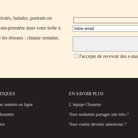
vités, balades, portraits en
vant-première dans votre boîte à
r les réseaux : chaque semaine,
J'accepte de recevoir des e-ma
ATIQUES
EN SAVOIR PLUS
ier numéro en ligne
L’équipe Chouette
houettte
Vous souhaitez partager une info ?
res
Vous voulez devenir annonceur ?