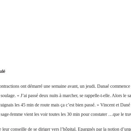
ulé
 contractions ont démarré une semaine avant, un jeudi. Danaé commence à
 soulage. « J’ai passé deux nuits à marcher, se rappelle-t-elle. Alors le
raignais les 45 min de route mais ça c’est bien passé. » Vincent et Dan
sage-femme vient les voir toutes les 30 min pour constater …que le trav
eur conseille de se diriger vers l’hôpital. Epargnés par la notion d’urge