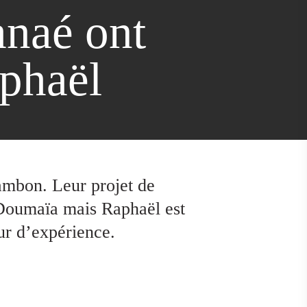
naé ont
aphaël
ambon. Leur projet de
 Doumaïa mais Raphaël est
ur d’expérience.