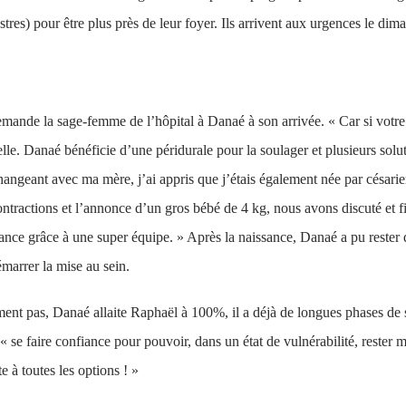
Castres) pour être plus près de leur foyer. Ils arrivent aux urgences le di
emande la sage-femme de l’hôpital à Danaé à son arrivée. « Car si votre
e. Danaé bénéficie d’une péridurale pour la soulager et plusieurs solut
geant avec ma mère, j’ai appris que j’étais également née par césarienne
tractions et l’annonce d’un gros bébé de 4 kg, nous avons discuté et fi
nce grâce à une super équipe. » Après la naissance, Danaé a pu rester q
émarrer la mise au sein.
ement pas, Danaé allaite Raphaël à 100%, il a déjà de longues phases de
« se faire confiance pour pouvoir, dans un état de vulnérabilité, rester 
te à toutes les options ! »