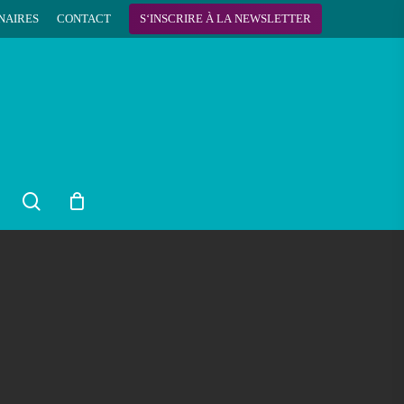
NAIRES
CONTACT
S
‘
I
N
S
C
R
I
R
E
À
L
A
N
E
W
S
L
E
T
T
E
R
search