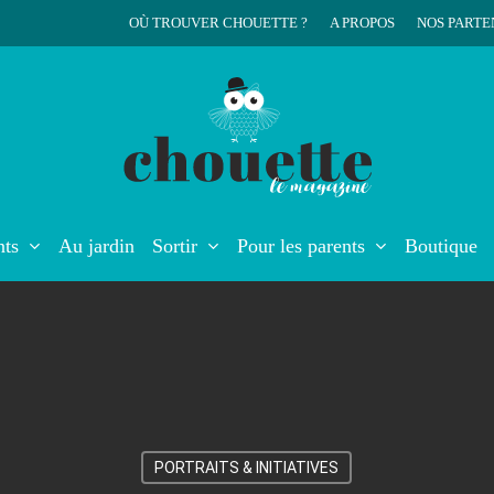
OÙ TROUVER CHOUETTE ?
A PROPOS
NOS PARTE
r
nts
Au jardin
Sortir
Pour les parents
Boutique
PORTRAITS & INITIATIVES