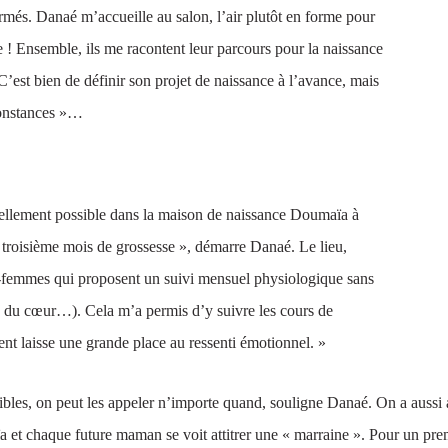
ermés. Danaé m’accueille au salon, l’air plutôt en forme pour
 ! Ensemble, ils me racontent leur parcours pour la naissance
« C’est bien de définir son projet de naissance à l’avance, mais
rconstances »…
rellement possible dans la maison de naissance Doumaïa à
on troisième mois de grossesse », démarre Danaé. Le lieu,
ge-femmes qui proposent un suivi mensuel physiologique sans
e du cœur…). Cela m’a permis d’y suivre les cours de
t laisse une grande place au ressenti émotionnel. »
ibles, on peut les appeler n’importe quand, souligne Danaé. On a auss
 et chaque future maman se voit attitrer une « marraine ». Pour un premi