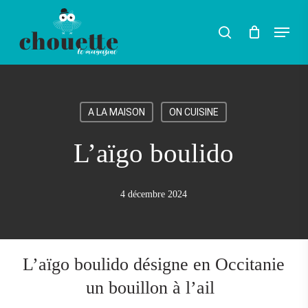
Skip
Menu
search
to
Rechercher
main
content
A LA MAISON
ON CUISINE
L’aïgo boulido
4 décembre 2024
L’aïgo boulido désigne en Occitanie
un bouillon à l’ail