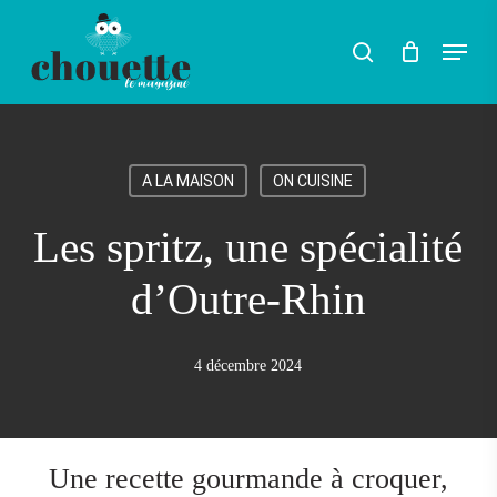
Skip
Menu
search
to
main
content
A LA MAISON
ON CUISINE
Les spritz, une spécialité
d’Outre-Rhin
4 décembre 2024
Une recette gourmande à croquer,