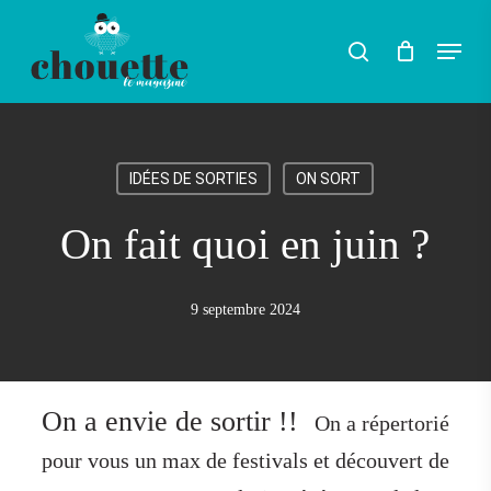
Skip
Menu
search
to
Rechercher
main
content
IDÉES DE SORTIES
ON SORT
On fait quoi en juin ?
9 septembre 2024
On a envie de sortir !!
On a répertorié
pour vous un max de festivals et découvert de