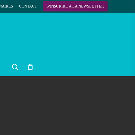
NAIRES
CONTACT
S
‘
I
N
S
C
R
I
R
E
À
L
A
N
E
W
S
L
E
T
T
E
R
search