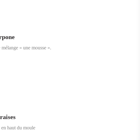
arpone
ce mélange « une mousse ».
raises
er en haut du moule