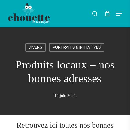
Skip
Menu
search
to
Rechercher
main
content
DIVERS
PORTRAITS & INITIATIVES
Produits locaux – nos
bonnes adresses
14 juin 2024
Retrouvez ici toutes nos bonnes