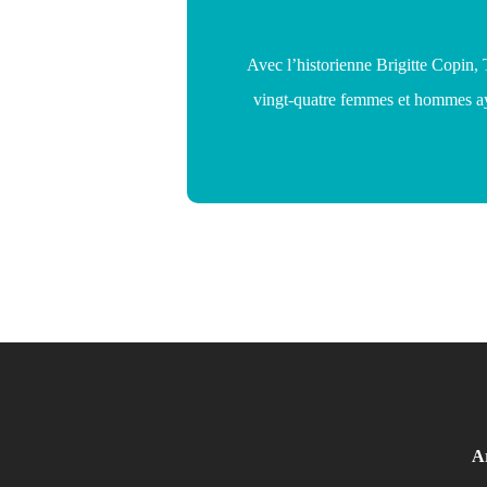
Avec l’historienne Brigitte Copin, 
vingt-quatre femmes et hommes aya
Ar