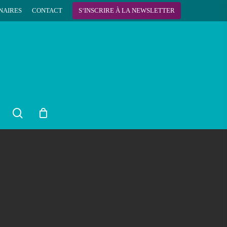
NAIRES
CONTACT
S
‘
I
N
S
C
R
I
R
E
À
L
A
N
E
W
S
L
E
T
T
E
R
search