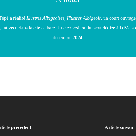
Tépé a réalisé
Illustres Albigeoises, Illustres Albigeois
, un court ouvrage
nt vécu dans la cité cathare. Une exposition lui sera dédiée à la Maiso
décembre 2024.
ticle précédent
Article suivant