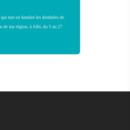
 qui met en lumière les destinées de
n de ma région, à Albi, du 5 au 27