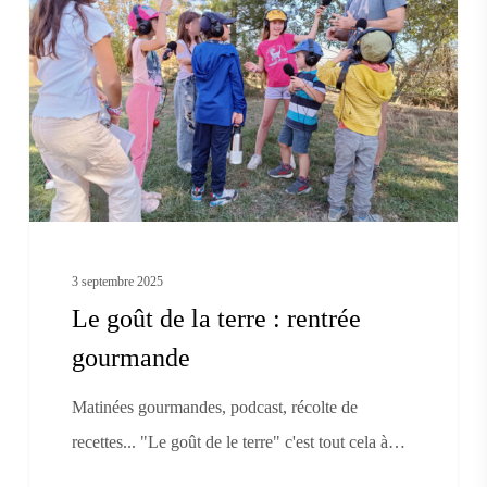
de
la
terre
:
rentrée
gourmande
3 septembre 2025
Le goût de la terre : rentrée
gourmande
Matinées gourmandes, podcast, récolte de
recettes... "Le goût de le terre" c'est tout cela à…