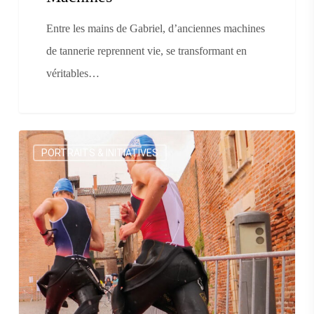
Entre les mains de Gabriel, d’anciennes machines
de tannerie reprennent vie, se transformant en
véritables…
Défi
PORTRAITS & INITIATIVES
de
rentrée
:
et
si
on
préparait