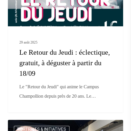
gratuit,
à
déguster
à
29 août 2025
partir
Le Retour du Jeudi : éclectique,
du
gratuit, à déguster à partir du
18/09
18/09
Le "Retour du Jeudi" qui anime le Campus
Champollion depuis près de 20 ans. Le…
tépè
PORTRAITS & INITIATIVES