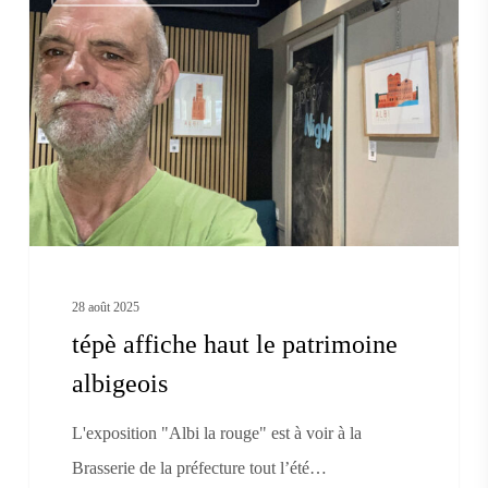
affiche
haut
le
patrimoine
albigeois
28 août 2025
tépè affiche haut le patrimoine
albigeois
L'exposition "Albi la rouge" est à voir à la
Brasserie de la préfecture tout l’été…