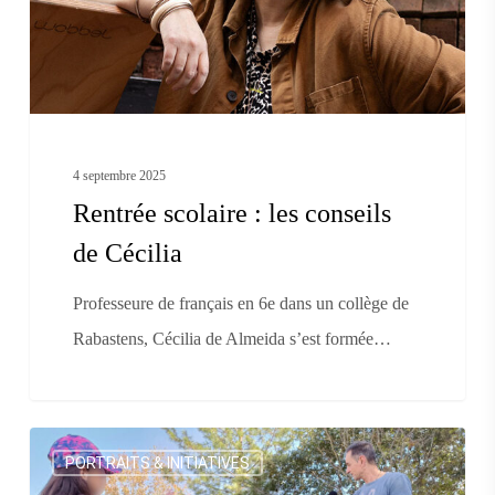
de
Cécilia
4 septembre 2025
Rentrée scolaire : les conseils
de Cécilia
Professeure de français en 6e dans un collège de
Rabastens, Cécilia de Almeida s’est formée…
Le
PORTRAITS & INITIATIVES
goût