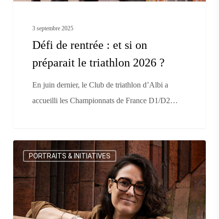
le
triathlon
3 septembre 2025
2026
Défi de rentrée : et si on
?
préparait le triathlon 2026 ?
En juin dernier, le Club de triathlon d’Albi a
accueilli les Championnats de France D1/D2…
Rentrée
PORTRAITS & INITIATIVES
scolaire
:
les
conseils