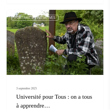
Université
PORTRAITS & INITIATIVES
pour
Tous
:
on
a
tous
à
apprendre…
3 septembre 2025
Université pour Tous : on a tous
à apprendre…