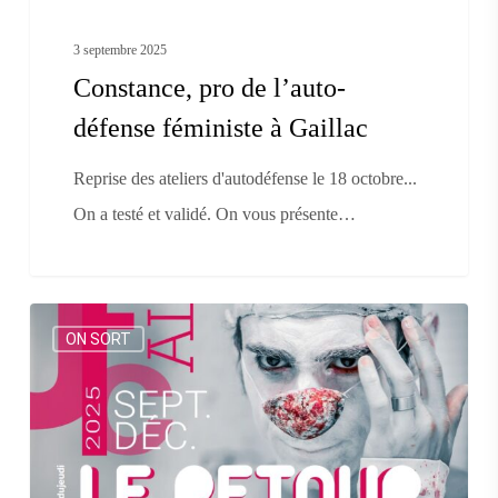
3 septembre 2025
Constance, pro de l’auto-
défense féministe à Gaillac
Reprise des ateliers d'autodéfense le 18 octobre...
On a testé et validé. On vous présente…
Le
ON SORT
Retour
du
Jeudi
:
éclectique,