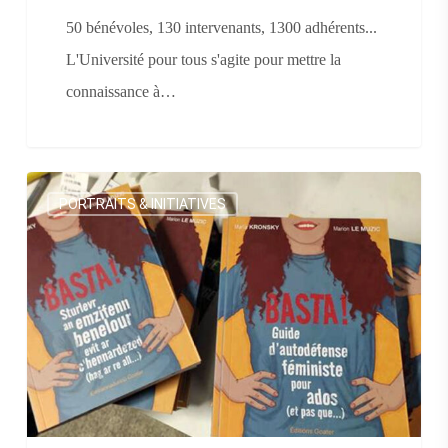
50 bénévoles, 130 intervenants, 1300 adhérents...
L'Université pour tous s'agite pour mettre la
connaissance à…
Constance,
PORTRAITS & INITIATIVES
pro
de
l’auto-
défense
féministe
à
Gaillac