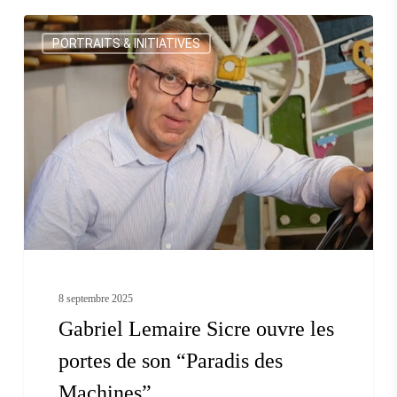
Gabriel
PORTRAITS & INITIATIVES
Lemaire
Sicre
ouvre
les
portes
de
son
“Paradis
des
8 septembre 2025
Machines”
Gabriel Lemaire Sicre ouvre les
portes de son “Paradis des
Machines”