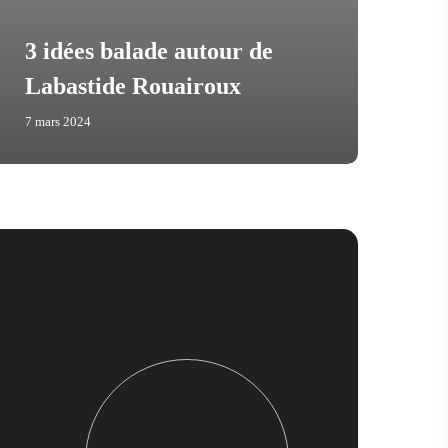
3 idées balade autour de
Ci
Labastide Rouairoux
Lu
7 mars 2024
4 ma