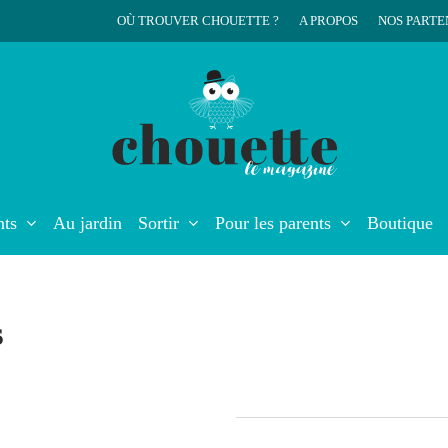
OÙ TROUVER CHOUETTE ?
A PROPOS
NOS PARTE
r
nts
Au jardin
Sortir
Pour les parents
Boutique
s
Le
chowder
de