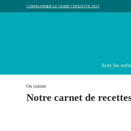
Skip
COMMANDER LE GUIDE CHOUETTE 2025
to
main
content
Rechercher
Appuyez sur Entrée pour rechercher ou ESC pour ferme
Avec les enfa
On cuisine
Notre carnet de recette