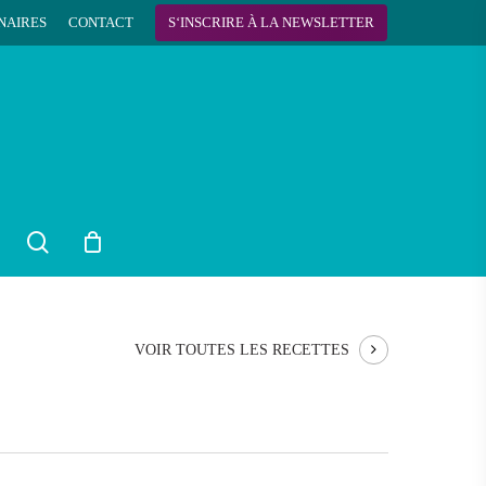
NAIRES
CONTACT
S
‘
I
N
S
C
R
I
R
E
À
L
A
N
E
W
S
L
E
T
T
E
R
search
VOIR TOUTES LES RECETTES