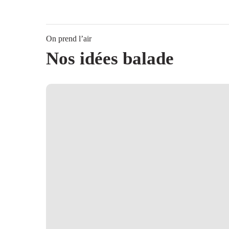
Roulé
cannelle
On prend l’air
Nos idées balade
Balade
aux
Cabannes
«
sur
les
traces
des
bâtisseurs