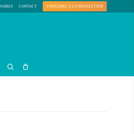
NAIRES
CONTACT
S
‘
I
N
S
C
R
I
R
E
À
L
A
N
E
W
S
L
E
T
T
E
R
search